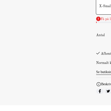
X-Smal
Få på l
Antal
Afhent
Normalt k
Se butiksi
Beskri