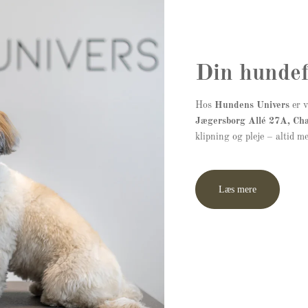
Din hundef
Hos
Hundens Univers
er v
Jægersborg Allé 27A, Cha
klipning og pleje – altid me
Læs mere