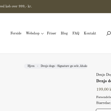
ved køb over 999,- kr.
Forside
Webshop
Frisør
Blog
FAQ
Kontakt
S
Hjem
Denjo dogs - Signature go sele, khaki
Denjo Do
Denjo do
199,00 
Forsendels
Størrelse: