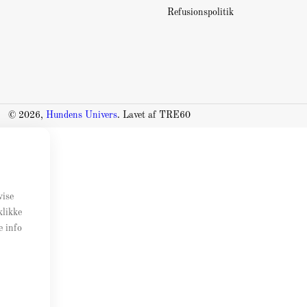
Refusionspolitik
© 2026,
Hundens Univers
. Lavet af TRE60
vise
klikke
e info