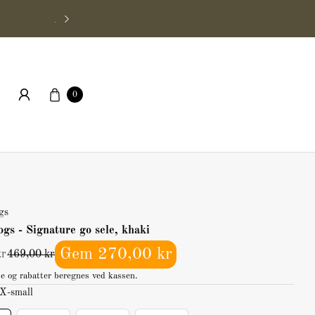
Hundefrisør i Charlottenlund
Kurv
0
øg
gs
gs - Signature go sele, khaki
Gem 270,00 kr
kr
469,00 kr
e og rabatter beregnes ved kassen.
X-small