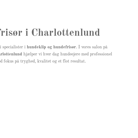
s
l
e
e
l
,
e
k
,
h
risør i Charlottenlund
k
a
h
k
i specialister i
hundeklip og hundefrisør
. I vores salon på
a
i
rlottenlund
hjælper vi hver dag hundeejere med professionel
k
d fokus på tryghed, kvalitet og et flot resultat.
i